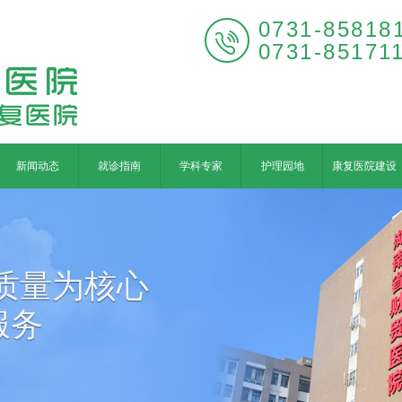
0731-85818

0731-85171
新闻动态
就诊指南
学科专家
护理园地
康复医院建设
质量为核心
服务