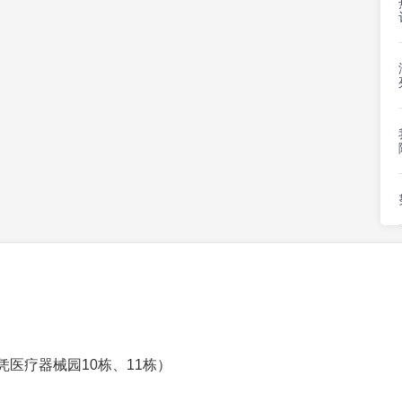
凭医疗器械园10栋、11栋）