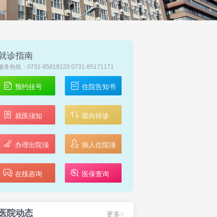
就诊指南
服务热线：0731-85818120 0731-85171171
预约挂号
住院告知书
就医须知
双向转诊
办理出院须
病人住院须
知
知
在线咨询
医保查询
医院动态
更多>