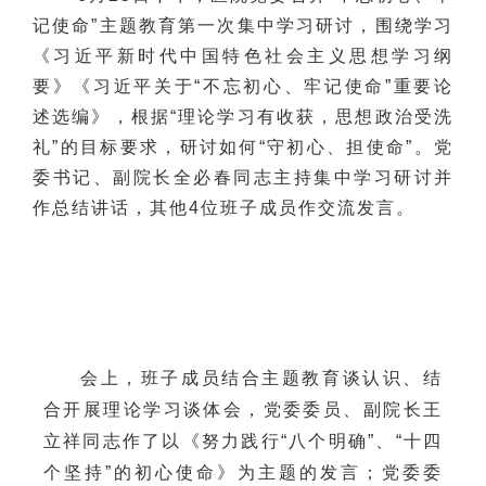
记使命”主题教育第一次集中学习研讨，围绕学习
《习近平新时代中国特色社会主义思想学习纲
要》《习近平关于“不忘初心、牢记使命”重要论
述选编》，根据“理论学习有收获，思想政治受洗
礼”的目标要求，研讨如何“守初心、担使命”。党
委书记、副院长全必春同志主持集中学习研讨并
作总结讲话
，
其他
4
位班子成员作交流发言。
会上，班子成员结合主题教育谈认识、结
合开展理论学习谈体会
，
党委委员
、
副院长
王
立祥
同志作了以《
努力践行
“八个明确”、“十四
个坚持”的初心使命
》为主题的发言；党委委