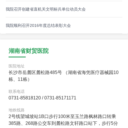
我院召开创建省直机关文明标兵单位动员大会
我院顺利召开2016年度总结表彰大会
湖南省财贸医院
医院地址
长沙市岳麓区麓松路485号 （湖南省海凭医疗器械园10
栋、11栋）
联系电话
0731-85818120 / 0731-85171171
地铁线路
2号线望城坡站1B口步行100米至玉兰路枫林路口转乘
385路、268路公交车到麓松路文轩路口站下，步行5分