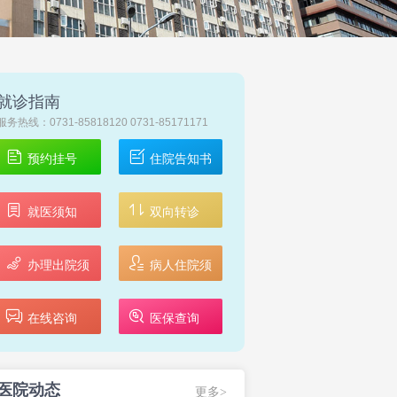
就诊指南
服务热线：0731-85818120 0731-85171171
预约挂号
住院告知书
就医须知
双向转诊
办理出院须
病人住院须
知
知
在线咨询
医保查询
医院动态
更多>