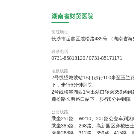
湖南省财贸医院
医院地址
长沙市岳麓区麓松路485号 （湖南省海
联系电话
0731-85818120 / 0731-85171171
地铁线路
2号线望城坡站1B口步行100米至玉兰
下，步行5分钟到院
2号线梅溪湖西1号出站口转乘359路
麓松路长塘路口站下，步行8分钟到院
公交线路
乘坐251路、W210、201路公交车
乘坐385路、268路、高新园区穿梭
乘坐268路、312路、359路、41