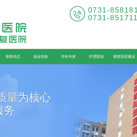
0731-85818

0731-85171
新闻动态
就诊指南
学科专家
护理园地
康复医院建设
质量为核心
服务