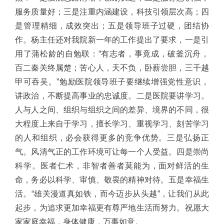
服务质量好；三是注重内涵建设，科技引领层次高；四
是管理精细，成效突出；五是领导班子过硬，团结协
作。杨主任还对我院新一年的工作提出了要求，一是引
用了蒲松龄的自勉联：“有志者，事竟成，破釜沉舟，
百二秦关终属楚；苦心人，天不负，卧薪尝胆，三千越
甲可吞吴。”勉励医院领导班子要继续增强党性意识，
讲政治，不断提高事业的忠诚度。二是医院要讲学习。
人与人之间、组织与组织之间的差异、境界的不同，很
大程度上来自于学习，擅长学习、重视学习、刻苦学习
的人和组织，必会获得更多的竞争优势。三是弘扬正
气。风清气正的工作环境可让每一个人受益。四是崇尚
科学。医者仁术，非智者善者莫能为，面对鲜活的生
命，务必以科学、审慎、敬畏的精神对待。五是幸福生
活。“雄关漫道真如铁，而今迈步从头越”，让我们从此
起步，为追求更加幸福更有尊严地生活而努力。祝愿大
家家庭幸福，身体健康，万事如意。