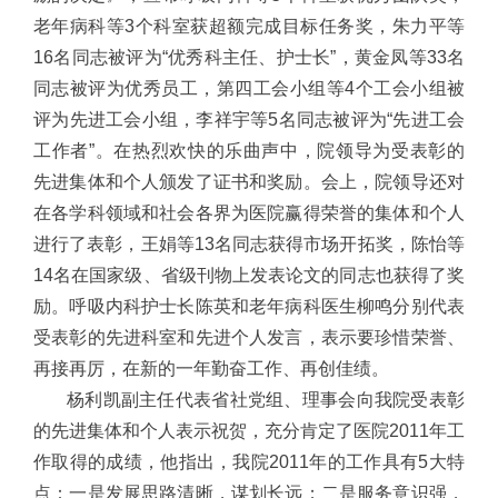
老年病科等3个科室获超额完成目标任务奖，朱力平等
16名同志被评为“优秀科主任、护士长”，黄金凤等33名
同志被评为优秀员工，第四工会小组等4个工会小组被
评为先进工会小组，李祥宇等5名同志被评为“先进工会
工作者”。在热烈欢快的乐曲声中，院领导为受表彰的
先进集体和个人颁发了证书和奖励。会上，院领导还对
在各学科领域和社会各界为医院赢得荣誉的集体和个人
进行了表彰，王娟等13名同志获得市场开拓奖，陈怡等
14名在国家级、省级刊物上发表论文的同志也获得了奖
励。呼吸内科护士长陈英和老年病科医生柳鸣分别代表
受表彰的先进科室和先进个人发言，表示要珍惜荣誉、
再接再厉，在新的一年勤奋工作、再创佳绩。
杨利凯副主任代表省社党组、理事会向我院受表彰
的先进集体和个人表示祝贺，充分肯定了医院2011年工
作取得的成绩，他指出，我院2011年的工作具有5大特
点：一是发展思路清晰，谋划长远；二是服务意识强，