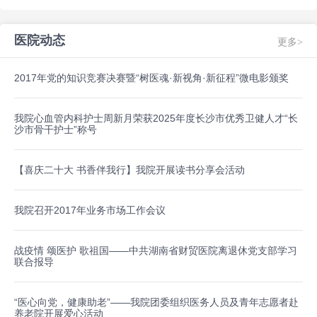
医院动态
更多>
2017年党的知识竞赛决赛暨“树医魂·新视角·新征程”微电影颁奖
我院心血管内科护士周新月荣获2025年度长沙市优秀卫健人才“长
沙市骨干护士”称号
【喜庆二十大 书香伴我行】我院开展读书分享会活动
我院召开2017年业务市场工作会议
战疫情 颂医护 歌祖国——中共湖南省财贸医院离退休党支部学习
联合报导
“医心向党，健康助老”——我院团委组织医务人员及青年志愿者赴
养老院开展爱心活动