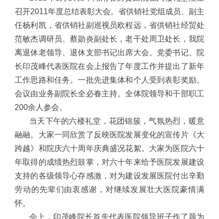
召开2011年度总结表彰大会。省供销社党组成员、副主
任杨利凯，省供销社副巡视员欧程远，省供销社经贸处
范敏杰调研员、蔡勋炎副处长，老干处周卫处长，我院
离退休老领导、退休支部书记出席大会。党委书记、院
长印茂峰代表医院在会上报告了年度工作并提出了新年
工作思路和任务。一批先进集体和个人受到表彰奖励。
会议由业务副院长全必春主持。全体院领导和干部职工
200余人参会。
当天下午的六楼礼堂，花团锦簇，气氛热烈，暖意
融融。大家一同欣赏了反映医院发展变化的宣传片《大
跨越》和院庆六十周年庆典盛况花絮。大家为医院六十
年取得的成绩热烈鼓掌，对六十年来给予医院发展建设
支持的各级领导心存感激，对为建设发展医院付出辛勤
劳动的先辈们由衷感谢，对继续发展壮大医院豪情满
怀。
会上，印茂峰院长首先代表医院领导班子作了题为