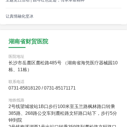
主题党日活动 | 踏寻红色足迹，传承革命精神
让真情融化坚冰
湖南省财贸医院
医院地址
长沙市岳麓区麓松路485号 （湖南省海凭医疗器械园10
栋、11栋）
联系电话
0731-85818120 / 0731-85171171
地铁线路
2号线望城坡站1B口步行100米至玉兰路枫林路口转乘
385路、268路公交车到麓松路文轩路口站下，步行5分
钟到院
2号线梅溪湖西1号出站口转乘359路到麓松路文轩路口